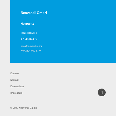
Neovendi GmbH
Hauptsitz
Industriepark 4
47546 Kalkar
info@neovendi.com
+49 2824 999 87 0
Karriere
Kontakt
Datenschutz
Impressum
© 2023 Neovendi GmbH