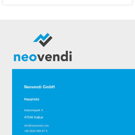
Neovendi GmbH
Hauptsitz
Industriepark 4
47546 Kalkar
info@neovendi.com
+49 2824 999 87 0