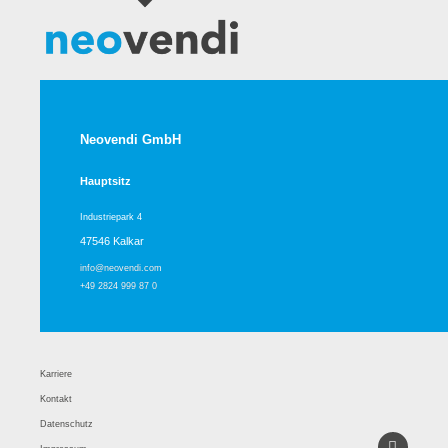
Neovendi GmbH
Hauptsitz
Industriepark 4
47546 Kalkar
info@neovendi.com
+49 2824 999 87 0
Karriere
Kontakt
Datenschutz